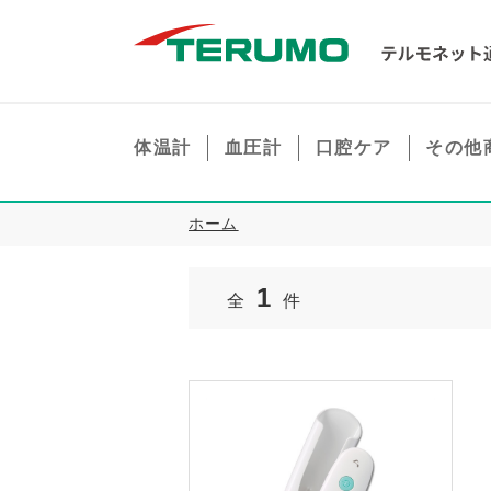
体温計
血圧計
口腔ケア
その他
ホーム
1
全
件