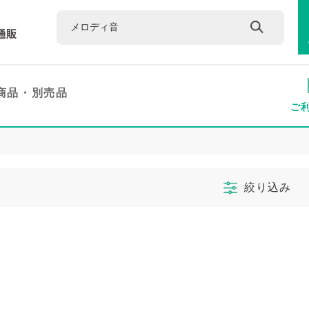
商品・
別売品
ご
絞り込み