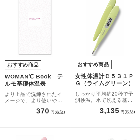
おすすめ商品
おすすめ商品
女性体温計Ｃ５３１Ｐ
WOMAN℃ Book テ
Ｇ（ライムグリーン）
ルモ基礎体温表
しっかり平均約20秒で予
より上品で洗練されたイ
測検温。水で洗える基礎
メージで、より使いやす
体温計。
く。
3,135
370
円(税込)
円(税込)