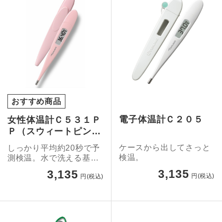
おすすめ商品
電子体温計Ｃ２０５
女性体温計Ｃ５３１Ｐ
Ｐ（スウィートピン
ク）
ケースから出してさっと
しっかり平均約20秒で予
検温。
測検温。水で洗える基礎
体温計。
3,135
3,135
円(税込)
円(税込)