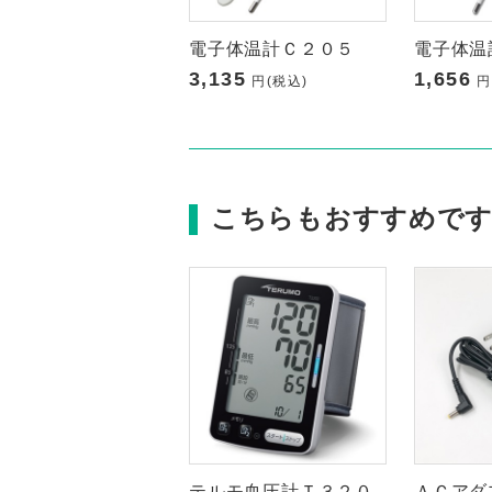
電子体温計Ｃ２０５
電子体温
3,135
1,656
円(税込)
円
こちらもおすすめで
テルモ血圧計Ｔ３２０
ＡＣアダ