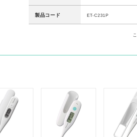
製品コード
ET-C231P