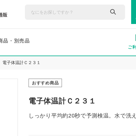
商品・
別売品
ご
電子体温計Ｃ２３１
おすすめ商品
電子体温計Ｃ２３１
しっかり平均約20秒で予測検温。水で洗