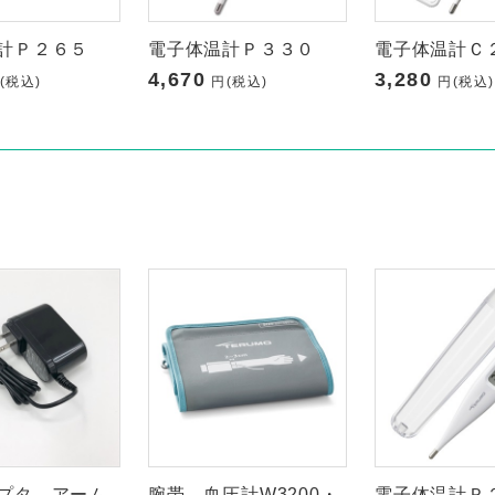
計Ｐ２６５
電子体温計Ｐ３３０
電子体温計Ｃ
4,670
3,280
(税込)
円(税込)
円(税込)
す
プタ アーム
腕帯 血圧計W3200・
電子体温計Ｐ