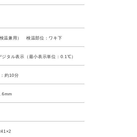
検温兼用） 検温部位：ワキ下
デジタル表示（最小表示単位：0.1℃）
：約10分
.6mm
1×2