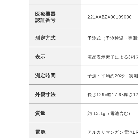
医療機器
221AABZX00109000
認証番号
測定方式
予測式（予測検温・実測
表示
液晶表示素子による3桁
測定時間
予測：平均約20秒 実測
外観寸法
長さ129×幅17.6×厚さ12
質量
約 13.1g（電池含む）
電源
アルカリマンガン電池LR4