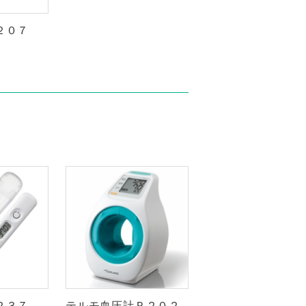
２０７
２３７
テルモ血圧計Ｐ２０２