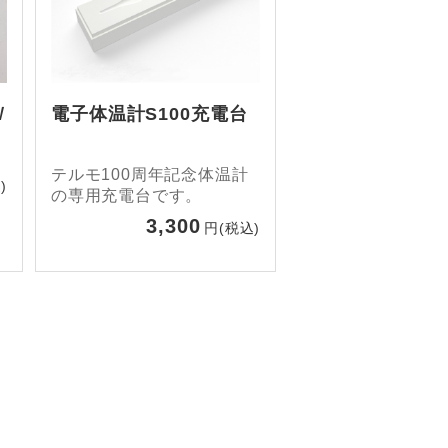
Ｗ
電子体温計S100充電台
テルモ100周年記念体温計
)
の専用充電台です。
3,300
円(税込)