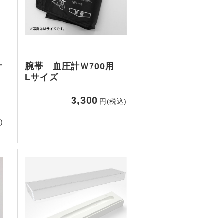
ケ
腕帯 血圧計Ｗ700用
Lサイズ
3,300
円(税込)
)