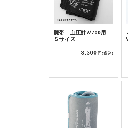
腕帯 血圧計Ｗ700用
Ｓサイズ
3,300
円(税込)