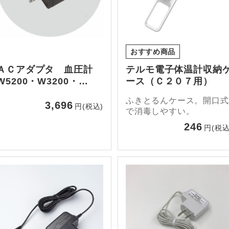
おすすめ商品
ＡＣアダプタ 血圧計
テルモ電子体温計収納
W5200・W3200・
ース（Ｃ２０７用）
W1200 用
ふきとるんケース。開口式
3,696
円(税込)
で消毒しやすい。
246
円(税込