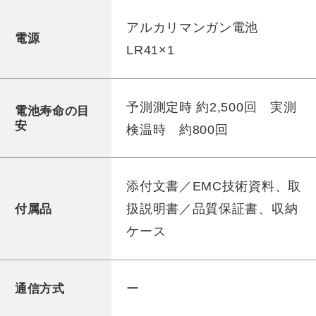
アルカリマンガン電池
電源
LR41×1
予測測定時 約2,500回 実測
電池寿命の目
安
検温時 約800回
添付文書／EMC技術資料、取
扱説明書／品質保証書、収納
付属品
ケース
ー
通信方式