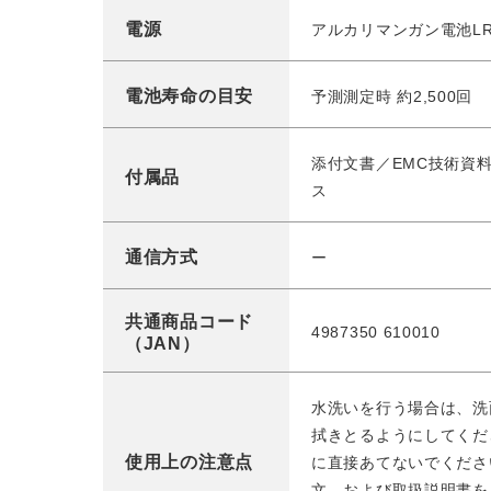
電源
アルカリマンガン電池LR4
電池寿命の目安
予測測定時 約2,500回
添付文書／EMC技術資
付属品
ス
通信方式
ー
共通商品コード
4987350 610010
（JAN）
水洗いを行う場合は、洗
拭きとるようにしてくだ
使用上の注意点
に直接あてないでくださ
文、および取扱説明書を