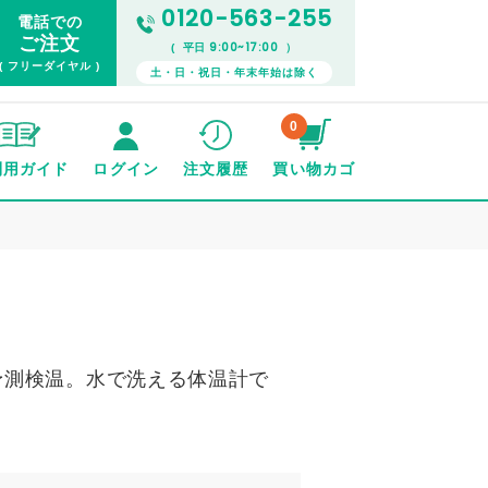
0120-563-255
電話での
ご注文
9:00~17:00
( 平日
）
( フリーダイヤル )
土・日・祝日・年末年始は除く
0
利用ガイド
ログイン
注文履歴
買い物カゴ
予測検温。水で洗える体温計で