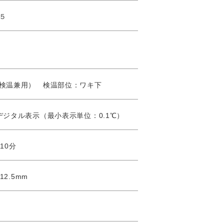
５
検温兼用） 検温部位：ワキ下
デジタル表示（最小表示単位：0.1℃）
10分
12.5mm