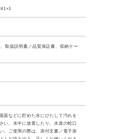
1×1
料、取扱説明書／品質保証書、収納ケー
面器などに貯めた水にひたして汚れを
さい。水中に放置したり、水道の蛇口
い。ご使用の際は、添付文書／電子添
よくお読みの上、正しくお使いくださ