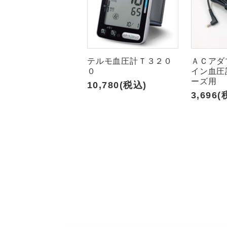
テルモ血圧計Ｔ３２０
ＡＣアダ
０
イン血圧計
ーズ用
10,780(税込)
3,696(