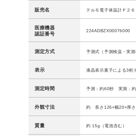
販売名
テルモ電子体温計Ｐ２６
医療機器
224ADBZX00076000
認証番号
測定方式
予測式（予測検温・実測
表示
液晶表示素子による3桁
測定時間
予測：約60秒 実測：約
外観寸法
約 長さ126×幅20×厚さ
質量
約 15g（電池含む）