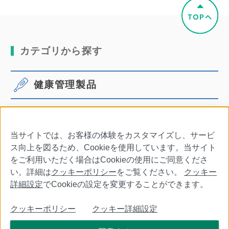
カテゴリから探す
健康管理製品
体温計
血圧計
当サイトでは、お客様の体験をカスタマイズし、サービ
口腔ケア
その他商品・別売品
ス向上を図るため、Cookieを使用しています。当サイト
をご利用いただく場合はCookieの使用にご同意くださ
い。詳細は
クッキーポリシー
をご覧ください。
クッキー
詳細設定
でCookieの設定を変更することができます。
会社情報
特定商取引法に基づく表記
利用規約
クッキーポリシー
クッキー詳細設定
個人情報保護について
クッキーポリシー
クッキー詳細設定