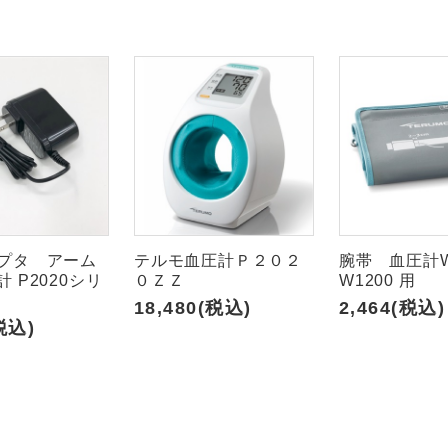
す
プタ アーム
テルモ血圧計Ｐ２０２
腕帯 血圧計W
 P2020シリ
０ＺＺ
W1200 用
18,480(税込)
2,464(税込)
税込)