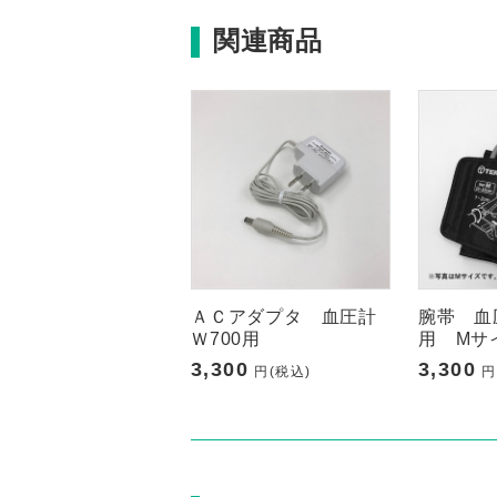
関連商品
ＡＣアダプタ 血圧計
腕帯 血
Ｗ700用
用 Mサ
3,300
3,300
円(税込)
円