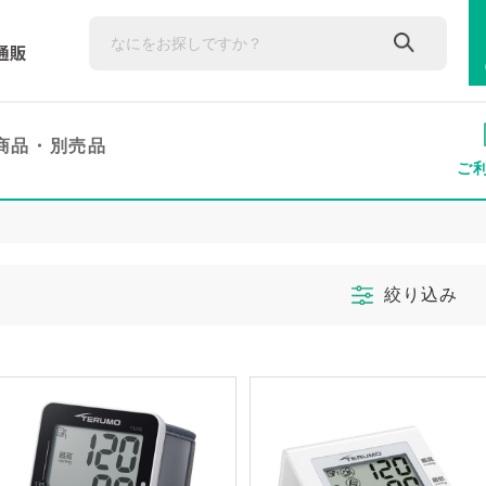
商品・
別売品
ご
絞り込み