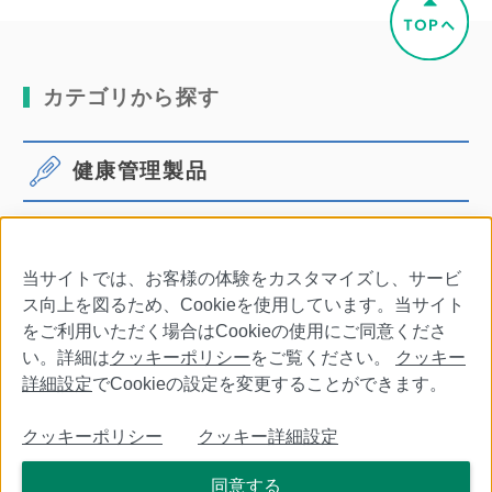
カテゴリから探す
健康管理製品
体温計
血圧計
当サイトでは、お客様の体験をカスタマイズし、サービ
口腔ケア
その他商品・別売品
ス向上を図るため、Cookieを使用しています。当サイト
をご利用いただく場合はCookieの使用にご同意くださ
い。詳細は
クッキーポリシー
をご覧ください。
クッキー
詳細設定
でCookieの設定を変更することができます。
会社情報
特定商取引法に基づく表記
利用規約
クッキーポリシー
クッキー詳細設定
個人情報保護について
クッキーポリシー
クッキー詳細設定
同意する