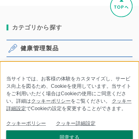
カテゴリから探す
健康管理製品
体温計
血圧計
当サイトでは、お客様の体験をカスタマイズし、サービ
口腔ケア
その他商品・別売品
ス向上を図るため、Cookieを使用しています。当サイト
をご利用いただく場合はCookieの使用にご同意くださ
い。詳細は
クッキーポリシー
をご覧ください。
クッキー
詳細設定
でCookieの設定を変更することができます。
会社情報
特定商取引法に基づく表記
利用規約
クッキーポリシー
クッキー詳細設定
個人情報保護について
クッキーポリシー
クッキー詳細設定
同意する