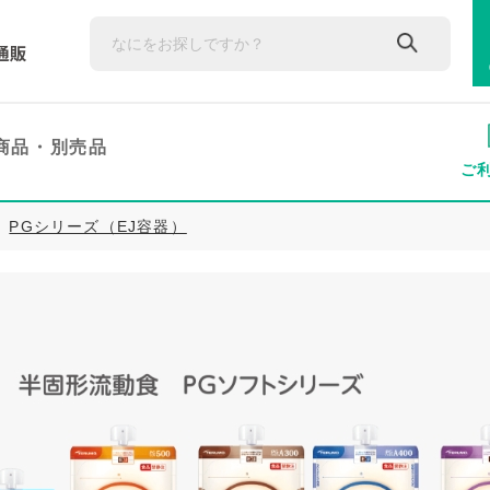
商品・
別売品
ご
PGシリーズ（EJ容器）