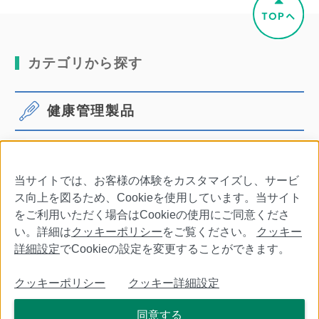
カテゴリから探す
健康管理製品
体温計
血圧計
当サイトでは、お客様の体験をカスタマイズし、サービ
口腔ケア
その他商品・別売品
ス向上を図るため、Cookieを使用しています。当サイト
をご利用いただく場合はCookieの使用にご同意くださ
い。詳細は
クッキーポリシー
をご覧ください。
クッキー
詳細設定
でCookieの設定を変更することができます。
会社情報
特定商取引法に基づく表記
利用規約
クッキーポリシー
クッキー詳細設定
個人情報保護について
クッキーポリシー
クッキー詳細設定
同意する