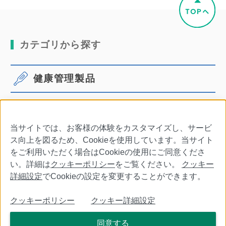
カテゴリから探す
健康管理製品
体温計
血圧計
当サイトでは、お客様の体験をカスタマイズし、サービ
口腔ケア
その他商品・別売品
ス向上を図るため、Cookieを使用しています。当サイト
をご利用いただく場合はCookieの使用にご同意くださ
い。詳細は
クッキーポリシー
をご覧ください。
クッキー
詳細設定
でCookieの設定を変更することができます。
会社情報
特定商取引法に基づく表記
利用規約
クッキーポリシー
クッキー詳細設定
個人情報保護について
クッキーポリシー
クッキー詳細設定
同意する