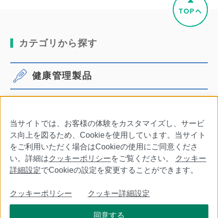
カテゴリから探す
健康管理製品
体温計
血圧計
当サイトでは、お客様の体験をカスタマイズし、サービ
口腔ケア
その他商品・別売品
ス向上を図るため、Cookieを使用しています。当サイト
をご利用いただく場合はCookieの使用にご同意くださ
い。詳細は
クッキーポリシー
をご覧ください。
クッキー
詳細設定
でCookieの設定を変更することができます。
会社情報
特定商取引法に基づく表記
利用規約
クッキーポリシー
クッキー詳細設定
個人情報保護について
クッキーポリシー
クッキー詳細設定
同意する