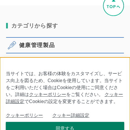
カテゴリから探す
健康管理製品
体温計
血圧計
当サイトでは、お客様の体験をカスタマイズし、サービ
口腔ケア
その他商品・別売品
ス向上を図るため、Cookieを使用しています。当サイト
をご利用いただく場合はCookieの使用にご同意くださ
い。詳細は
クッキーポリシー
をご覧ください。
クッキー
詳細設定
でCookieの設定を変更することができます。
会社情報
特定商取引法に基づく表記
利用規約
クッキーポリシー
クッキー詳細設定
個人情報保護について
クッキーポリシー
クッキー詳細設定
同意する