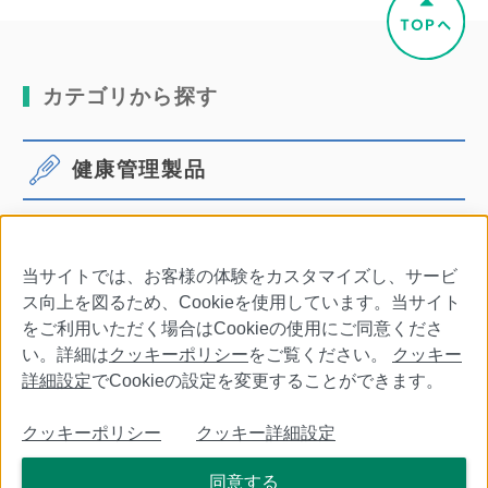
カテゴリから探す
健康管理製品
体温計
血圧計
当サイトでは、お客様の体験をカスタマイズし、サービ
口腔ケア
その他商品・別売品
ス向上を図るため、Cookieを使用しています。当サイト
をご利用いただく場合はCookieの使用にご同意くださ
い。詳細は
クッキーポリシー
をご覧ください。
クッキー
詳細設定
でCookieの設定を変更することができます。
会社情報
特定商取引法に基づく表記
利用規約
クッキーポリシー
クッキー詳細設定
個人情報保護について
クッキーポリシー
クッキー詳細設定
同意する