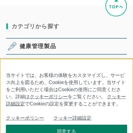
カテゴリから探す
健康管理製品
体温計
血圧計
当サイトでは、お客様の体験をカスタマイズし、サービ
口腔ケア
その他商品・別売品
ス向上を図るため、Cookieを使用しています。当サイト
をご利用いただく場合はCookieの使用にご同意くださ
い。詳細は
クッキーポリシー
をご覧ください。
クッキー
詳細設定
でCookieの設定を変更することができます。
会社情報
特定商取引法に基づく表記
利用規約
クッキーポリシー
クッキー詳細設定
個人情報保護について
クッキーポリシー
クッキー詳細設定
同意する