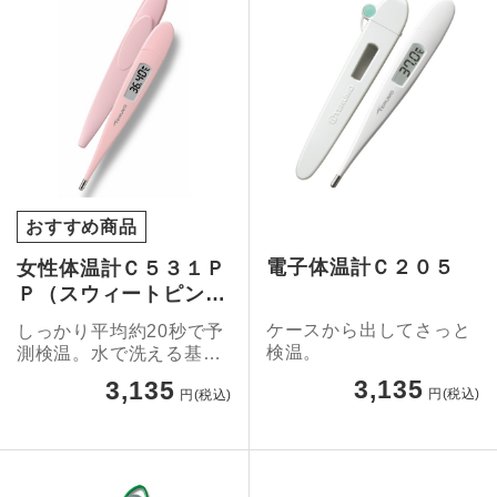
おすすめ商品
電子体温計Ｃ２０５
女性体温計Ｃ５３１Ｐ
Ｐ（スウィートピン
ク）
ケースから出してさっと
しっかり平均約20秒で予
検温。
測検温。水で洗える基礎
体温計。
3,135
3,135
円(税込)
円(税込)