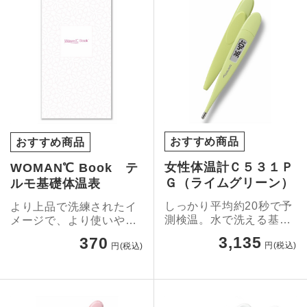
おすすめ商品
おすすめ商品
女性体温計Ｃ５３１Ｐ
WOMAN℃ Book テ
Ｇ（ライムグリーン）
ルモ基礎体温表
しっかり平均約20秒で予
より上品で洗練されたイ
測検温。水で洗える基礎
メージで、より使いやす
体温計。
く。
3,135
370
円(税込)
円(税込)