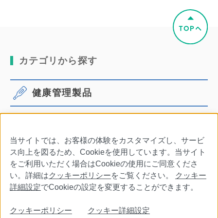
カテゴリから探す
健康管理製品
体温計
血圧計
当サイトでは、お客様の体験をカスタマイズし、サービ
口腔ケア
その他商品・別売品
ス向上を図るため、Cookieを使用しています。当サイト
をご利用いただく場合はCookieの使用にご同意くださ
い。詳細は
クッキーポリシー
をご覧ください。
クッキー
詳細設定
でCookieの設定を変更することができます。
会社情報
特定商取引法に基づく表記
利用規約
クッキーポリシー
クッキー詳細設定
個人情報保護について
クッキーポリシー
クッキー詳細設定