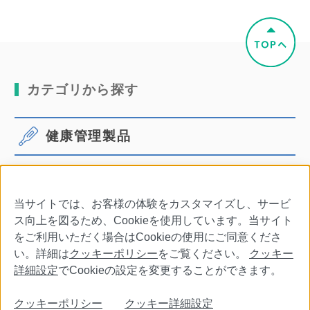
カテゴリから探す
健康管理製品
体温計
血圧計
当サイトでは、お客様の体験をカスタマイズし、サービ
口腔ケア
その他商品・別売品
ス向上を図るため、Cookieを使用しています。当サイト
をご利用いただく場合はCookieの使用にご同意くださ
い。詳細は
クッキーポリシー
をご覧ください。
クッキー
詳細設定
でCookieの設定を変更することができます。
会社情報
特定商取引法に基づく表記
利用規約
クッキーポリシー
クッキー詳細設定
個人情報保護について
クッキーポリシー
クッキー詳細設定