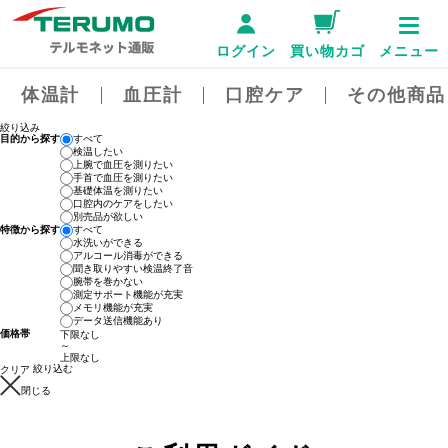
ログイン
買い物カゴ
メニュー
体温計
血圧計
口腔ケア
その他商品
絞り込み
目的から探す
すべて
検温したい
上腕で血圧を測りたい
手首で血圧を測りたい
基礎体温を測りたい
口腔内のケアをしたい
別売品が欲しい
特徴から探す
すべて
水洗いができる
アルコール消毒ができる
聞き取りやすい検温終了音
腕帯を巻かない
測定サポート機能が充実
メモリ機能が充実
データ送信機能あり
価格帯
～
絞り込む
クリア
閉じる